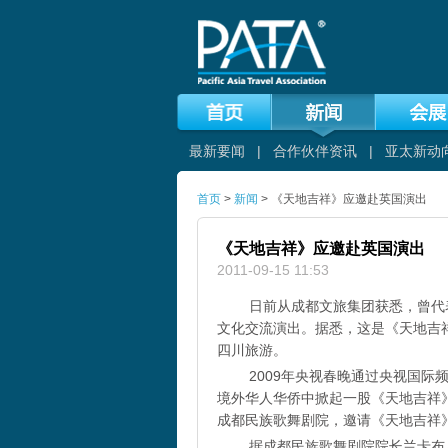
最新要闻
|
合作伙伴资讯
|
亚太新动
首页
>
新闻
> 《天地吉祥》应邀赴英国演出
《天地吉祥》应邀赴英国演出
2011-09-15 11:53
日前从成都文旅集团获悉，曾代表
文化交流演出。据悉，这是《天地吉
四川旅游。
2009年央视春晚通过央视国际频
境外华人华侨中掀起一股《天地吉祥
成都民族歌舞剧院，邀请《天地吉祥
据成都民族歌舞剧院院长兰卡布尺