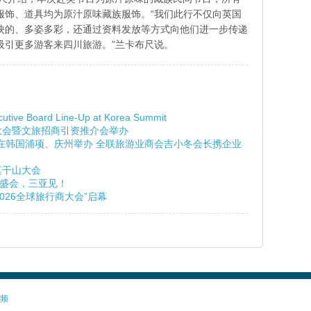
服饰、道具均为原汁原味藏族服饰。“我们此行不仅向英国
映的、多姿多彩，还通过资料发放等方式向他们进一步传递
吸引更多游客来四川旅游。”兰卡布尺说。
cutive Board Line-Up at Korea Summit
展大会暨文旅招商引资推介会举办
峰会在韩国浦项、庆州举办 全联旅游业商会吉小冬会长携企业
莫干山大会
”盛会，三亚见！
2026全球旅行商大会”启幕
频