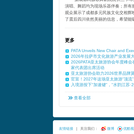
演唱、舞蹈均为现场乐器伴奏；所有
观众展示了成都多元民族文化交相辉
了震后四川依然美丽的信息，希望能
更多
PATA Unveils New Chair and Exe
2026年拉萨市文化旅游产业发
2026PATA亚太旅游协会年度
家代表团出席活动
亚太旅游协会助力2026世界品牌
官宣！2027年这场亚太旅游“顶流
入境游按下“加速键”，“水韵江苏·
查看全部
友情链接
|
关注我们：
微博
优酷视