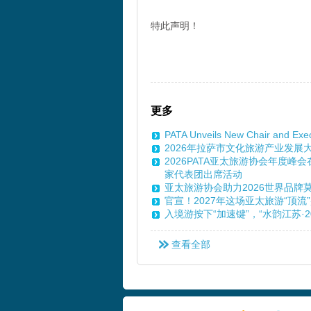
特此声明！
更多
PATA Unveils New Chair and Exe
2026年拉萨市文化旅游产业发
2026PATA亚太旅游协会年度
家代表团出席活动
亚太旅游协会助力2026世界品牌
官宣！2027年这场亚太旅游“顶流
入境游按下“加速键”，“水韵江苏·
查看全部