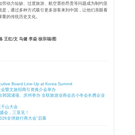
如劳动力短缺、过度旅游、航空票价昂贵等问题成为制约亚
就是，通过多种方式吸引更多游客来到中国，让他们亲眼看
厚重的传统历史文化。
 王红/文 马健 李焱 徐宗福/图
cutive Board Line-Up at Korea Summit
展大会暨文旅招商引资推介会举办
峰会在韩国浦项、庆州举办 全联旅游业商会吉小冬会长携企业
莫干山大会
”盛会，三亚见！
2026全球旅行商大会”启幕