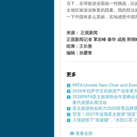
当下，全球旅游业面临一些挑战，比
太地区旅游业恢复的因素。我的想法
一下中国有多么美丽，实地感受中国
来源： 正观新闻
正观新闻记者 覃岩峰 秦华 成燕 郭韬略
统筹：王长善
编辑：孙露青
更多
PATA Unveils New Chair and Exe
2026年拉萨市文化旅游产业发
2026PATA亚太旅游协会年度
家代表团出席活动
亚太旅游协会助力2026世界品牌
官宣！2027年这场亚太旅游“顶流
入境游按下“加速键”，“水韵江苏·
查看全部