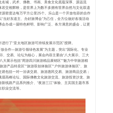
化名城，武术、佛教、书画、美食文化底蕴深厚、源远流
沫若交相辉映，是世界上为数不多拥有世界自然与文化双遗
资源密度达每万平方公里25个。乐山是一个开放包容的合作
“当好东道主、办好旅博会”为己任，全方位做好各项活动
博会办成一届特色鲜明、影响广泛、各方满意的盛会，让更
进行了“亚太地区旅游可持续发展示范区”授牌。
开放合作—旅游引领绿色发展”为主题，突出“国际化、专业
示、交易、论坛为核心，展会内容主要由“八大展示、三大
八大展示包括“周游四川旅游精品展销区”“魅力中华旅游精
惠旅游产品特卖区”“旅游双创体验区”“户外旅游体验区”、旅
交易包括一对一洽谈交易、旅游惠民交易、旅游商品交易；
峨眉高峰论坛、国际佛教文化旅游交流、旅游投资沙龙、旅
新线路产品系列推介、“夜游三江”体验、主宾国主题市系
生职业交流等。