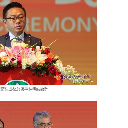
利亚驻成都总领事林明皓致辞