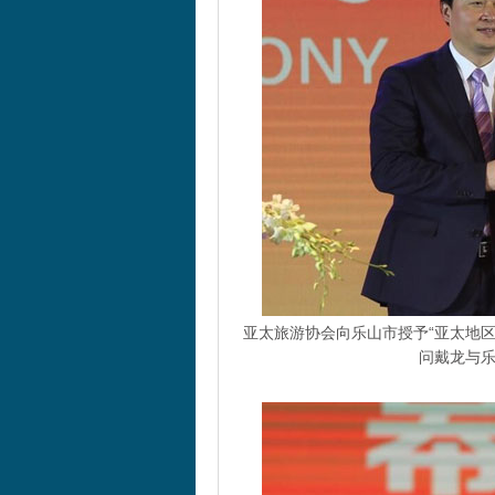
亚太旅游协会向乐山市授予“亚太地
问戴龙与