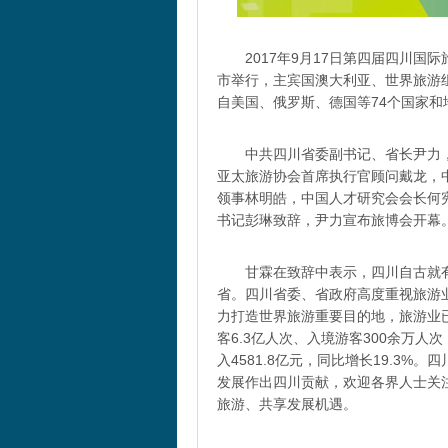
2017年9月17日第四届四川国
市举行，主宾国澳大利亚、世界旅游
自美国、俄罗斯、德国等74个国家和
中共四川省委副书记、省长尹力
亚太旅游协会首席执行官顾问戴龙，
领事林明皓，中国人才研究会会长何
书记彭琳致辞，尹力宣布旅博会开幕
甘霖在致辞中表示，四川自古就
省。四川省委、省政府高度重视旅游
力打造世界旅游重要目的地，旅游业已
客6.3亿人次、入境游客300余万人
入4581.8亿元，同比增长19.3
发展作出四川贡献，欢迎各界人士关
旅游、共享发展机遇。