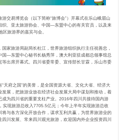
际旅游交易博览会（以下简称“旅博会”）开幕式在乐山峨眉山
组织、亚太旅游协会、中国—东盟中心的有关官员，以及来
地区旅游界的嘉宾与会。
，国家旅游局副局长杜江，世界旅游组织执行主任祝善忠，
中国—东盟中心秘书长杨秀萍，澳大利亚驻成都总领事馆总
宪等出席开幕式。四川省委常委、宣传部长甘霖，乐山市委
。
有“天府之国”的美誉，是全国资源大省、文化大省、经济大
业发展，把旅游业放在经济社会发展大局中谋划和推动，着
成为四川省的重要支柱产业。2016年四川共接待国内游
次，实现旅游总收入7705.5亿元；今年上半年实现旅游总收
%。四川将与各方深化开放合作，谋求互利共赢，为世界旅游业的
注四川发展、常来四川观光旅游，欢迎国内外企业投资四川