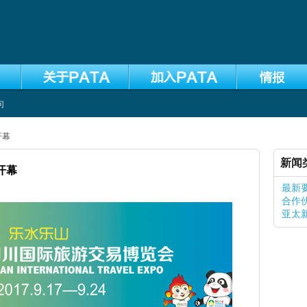
向
开幕
新闻
开幕
最新
合作
亚太