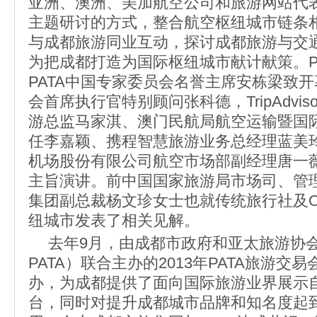
亚洲、澳洲、美加航空公司和旅游网站代
主题研讨的方式，整合航空枢纽城市链条
与成都旅游同业互动，探讨成都旅游与交
为把成都打造为国际枢纽城市献计献策。P
PATA中国专家委员会名誉主席安栋梁致
会首席执行官特别顾问张科德，TripAdvi
游总监马家淇、澳门民航局航空运输暨国
任李嘉颖、携程智慧旅游业务总经理蓝美
机场股份有限公司航空市场部副经理唐一
主旨演讲。前中国国家旅游局市场司、管
集团副总裁杨文珍女士也就传统旅行社及O
纽城市发表了相关见解。
去年9月，由成都市政府和亚太旅游协
PATA）联合主办的2013年PATA旅游交
办，为成都提供了面向国际旅游业界展示
台，同时对提升成都城市品牌和知名度起