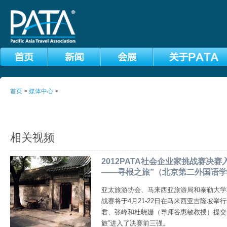
首页
>
媒体中心
>
相关视频
2012PATA社会企业家挑战赛决
——寻根之旅”（北京第二外国语
亚太旅游协会、马来西亚旅游局和泰勒大学联
战赛将于4月21-22日在马来西亚吉隆坡
君、张峰和杜晓姗（导师谷惠敏教授）提交
旅”进入了决赛前三强。