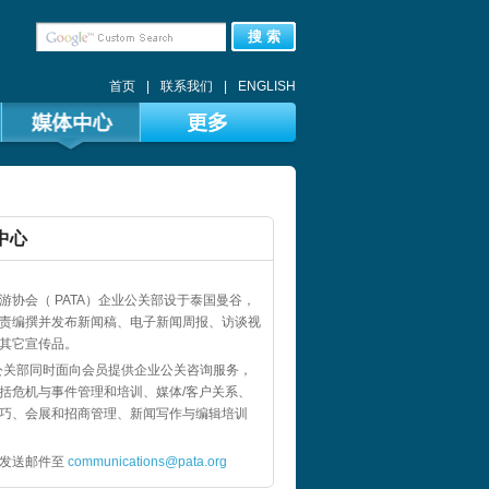
搜 索
首页
|
联系我们
|
ENGLISH
中心
游协会（ PATA）企业公关部设于泰国曼谷，
责编撰并发布新闻稿、电子新闻周报、访谈视
其它宣传品。
A公关部同时面向会员提供企业公关咨询服务，
括危机与事件管理和培训、媒体/客户关系、
巧、会展和招商管理、新闻写作与编辑培训
请发送邮件至
communications@pata.org