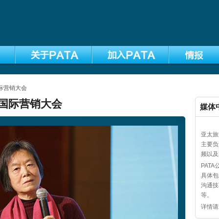
国际营销大会
体国际营销大会
媒体
亚太旅
主要负
频以及
PAT
具体包
沟通技
等。
详情