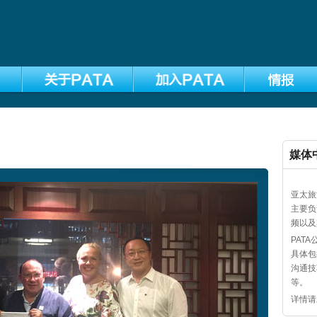
媒体
亚太旅
主要负
频以及
PAT
具体包
沟通技
等。
详情