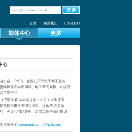
搜 索
首页
|
联系我们
|
ENGLISH
中心
游协会（ PATA）企业公关部设于泰国曼谷，
责编撰并发布新闻稿、电子新闻周报、访谈视
其它宣传品。
A公关部同时面向会员提供企业公关咨询服务，
括危机与事件管理和培训、媒体/客户关系、
巧、会展和招商管理、新闻写作与编辑培训
请发送邮件至
communications@pata.org